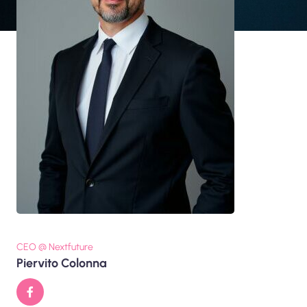
CEO @ Nextfuture
Piervito Colonna