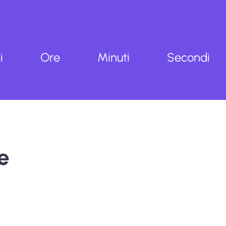
i
Ore
Minuti
Secondi
e