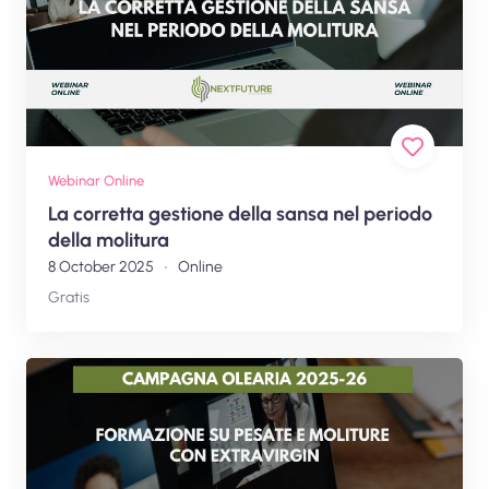
Webinar Online
La corretta gestione della sansa nel periodo
della molitura
8 October 2025
Online
Gratis